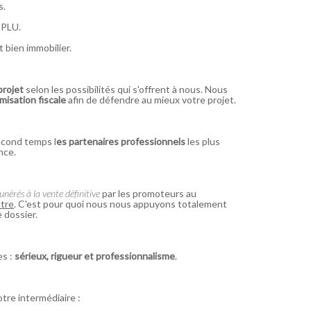
s.
 PLU.
 bien immobilier.
 projet
selon les possibilités qui s'offrent à nous. Nous
imisation fiscale
afin de défendre au mieux votre projet.
econd temps l
es partenaires professionnels
les plus
nce.
nérés à la vente définitive
par les promoteurs au
ôtre
. C'est pour quoi nous nous appuyons totalement
 dossier.
es :
sérieux, rigueur et professionnalisme
.
tre intermédiaire :