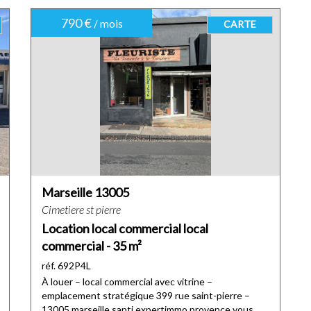
790 €
/ mois
CARTE
Marseille 13005
Cimetiere st pierre
Location local commercial local
commercial - 35 m²
réf. 692P4L
À louer – local commercial avec vitrine –
emplacement stratégique 399 rue saint-pierre –
13005 marseille santi expertimmo provence vous...