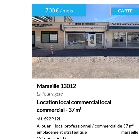
700 €
/ mois
CARTE
Marseille 13012
La fourragère
Location local commercial local
commercial - 37 m²
réf. 692P12L
À louer – local professionnel / commercial de 37 m² –
emplacement stratégique marseille
12ᵉ - quartier la...