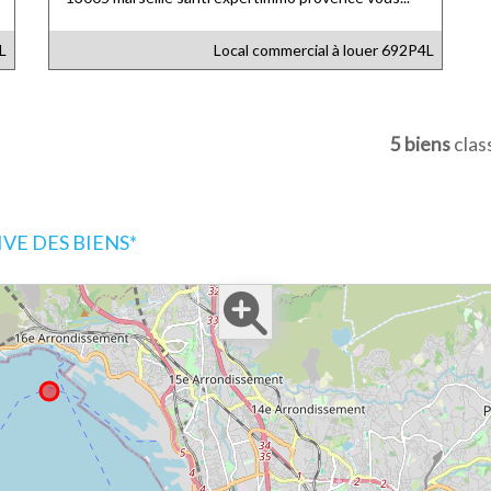
L
Local commercial à louer
692P4L
5 biens
clas
E DES BIENS*