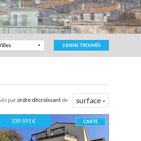
Villes
2 BIENS TROUVÉS
surface
sés par
ordre décroissant
de
239 591 €
CARTE