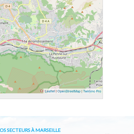
Leaflet
|
OpenStreetMap
|
Twimmo Pro
OS SECTEURS À MARSEILLE