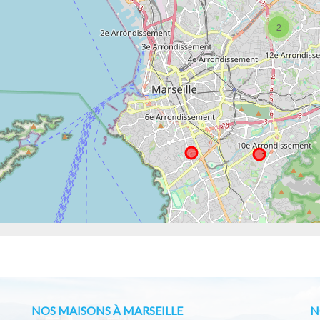
2
NOS MAISONS À MARSEILLE
N