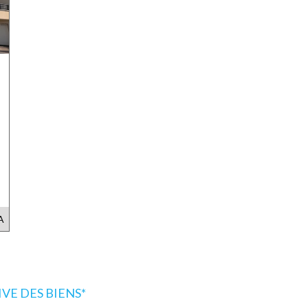
A
E DES BIENS*