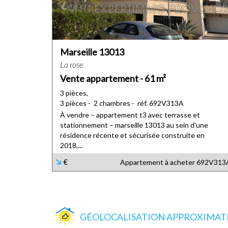
Marseille 13013
La rose
Vente appartement - 61 m²
3 pièces,
3 pièces - 2 chambres - réf. 692V313A
À vendre – appartement t3 avec terrasse et
stationnement – marseille 13013 au sein d'une
résidence récente et sécurisée construite en
2018,...
€
Appartement à acheter
692V313
GÉOLOCALISATION APPROXIMATIV