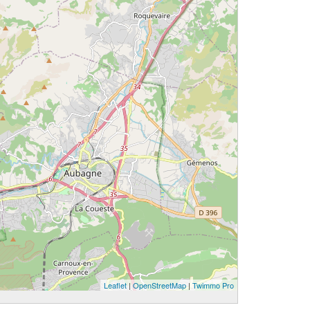
Leaflet
|
OpenStreetMap
|
Twimmo Pro