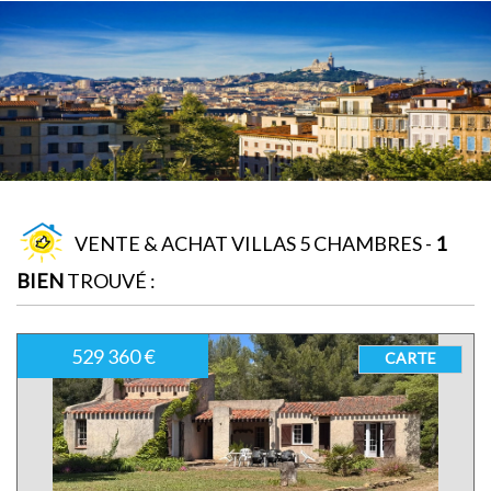
VENTE & ACHAT VILLAS 5 CHAMBRES -
1
BIEN
TROUVÉ :
529 360 €
CARTE