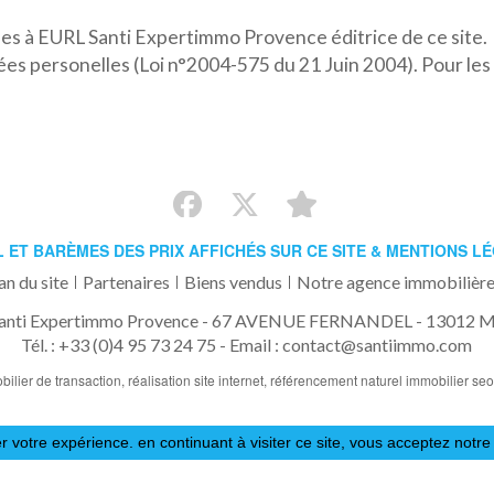
s à EURL Santi Expertimmo Provence éditrice de ce site.
nées personelles (Loi n°2004-575 du 21 Juin 2004). Pour l
L ET BARÈMES DES PRIX AFFICHÉS SUR CE SITE & MENTIONS L
an du site
Partenaires
Biens vendus
Notre agence immobilière
anti Expertimmo Provence - 67 AVENUE FERNANDEL - 13012 Ma
Tél. : +33 (0)4 95 73 24 75 -
Email : contact@santiimmo.com
bilier de transaction,
réalisation site internet,
référencement naturel immobilier se
r votre expérience. en continuant à visiter ce site, vous acceptez notre 