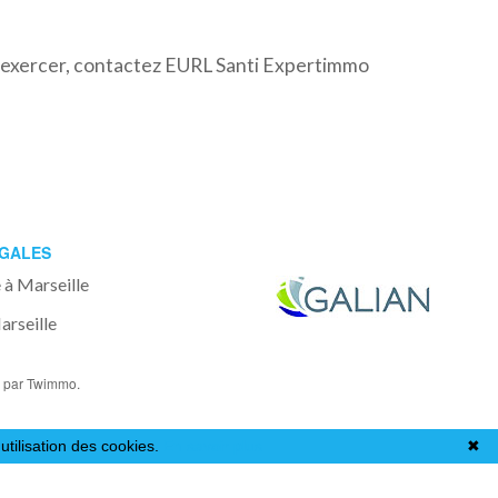
es exercer, contactez EURL Santi Expertimmo
ÉGALES
 à Marseille
rseille
o
par Twimmo.
utilisation des cookies.
En savoir plus
✖