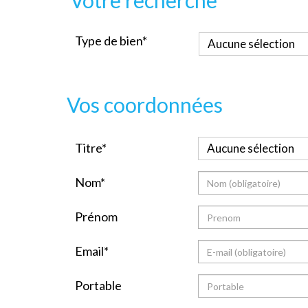
Votre recherche
Type de bien*
#typecategorie
Aucune sélection
Vos coordonnées
Titre
Titre*
Aucune sélection
Nom
Nom*
Prénom
Prénom
Email
Email*
Portable
Portable