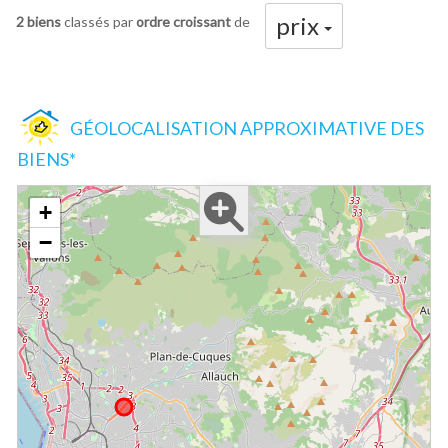
prix
2 biens
classés par
ordre croissant
de
GÉOLOCALISATION APPROXIMATIVE DES
BIENS*
+
−