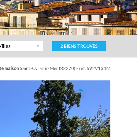
Villes
2 BIENS TROUVÉS
te maison
Saint-Cyr-sur-Mer (83270) - réf. 692V134M