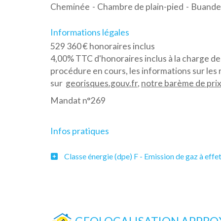
Cheminée
Chambre de plain-pied
Buande
Informations légales
529 360 € honoraires inclus
4,00% TTC d'honoraires inclus à la charge de
procédure en cours, les informations sur les 
sur
georisques.gouv.fr
,
notre barème de prix 
Mandat n°269
Infos pratiques
Classe énergie (dpe) F - Emission de gaz à effet
GEOLOCALISATION APPROX