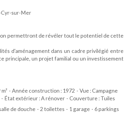
t-Cyr-sur-Mer
on permettront de révéler tout le potentiel de cette
lités d'aménagement dans un cadre privilégié entre
e principale, un projet familial ou un investissement
9 m²
Année construction : 1972
Vue : Campagne
État extérieur : A rénover
Couverture : Tuiles
salle de douche
2 toilettes
1 garage
6 parkings