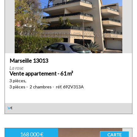
Marseille 13013
La rose
Vente appartement - 61 m²
3 pièces,
3 pièces - 2 chambres - réf. 692V313A
€
168 000 €
CARTE