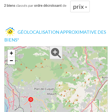
prix
2 biens
classés par
ordre décroissant
de
GÉOLOCALISATION APPROXIMATIVE DES
BIENS*
+
−