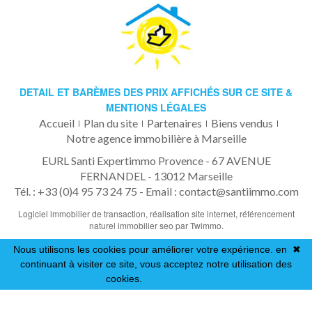
DETAIL ET BARÈMES DES PRIX AFFICHÉS SUR CE SITE &
MENTIONS LÉGALES
Accueil
Plan du site
Partenaires
Biens vendus
Notre agence immobilière à Marseille
EURL Santi Expertimmo Provence - 67 AVENUE
FERNANDEL - 13012 Marseille
Tél. : +33 (0)4 95 73 24 75 -
Email : contact@santiimmo.com
Logiciel immobilier de transaction,
réalisation site internet,
référencement
naturel immobilier seo
par Twimmo.
Nous utilisons les cookies pour améliorer votre expérience. en
✖
continuant à visiter ce site, vous acceptez notre utilisation des
cookies.
En savoir plus