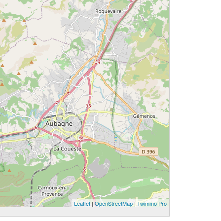
Leaflet
|
OpenStreetMap
|
Twimmo Pro