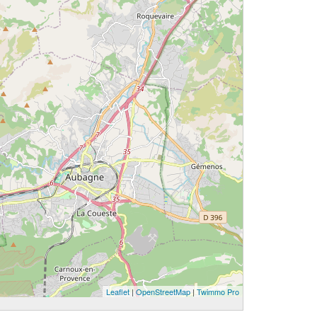
Leaflet
|
OpenStreetMap
|
Twimmo Pro