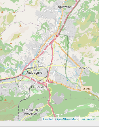
Leaflet
|
OpenStreetMap
|
Twimmo Pro