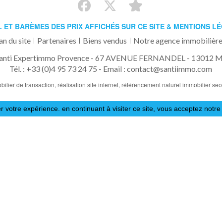
L ET BARÈMES DES PRIX AFFICHÉS SUR CE SITE & MENTIONS L
an du site
Partenaires
Biens vendus
Notre agence immobilière
anti Expertimmo Provence - 67 AVENUE FERNANDEL - 13012 Ma
Tél. : +33 (0)4 95 73 24 75 -
Email : contact@santiimmo.com
bilier de transaction,
réalisation site internet,
référencement naturel immobilier se
r votre expérience. en continuant à visiter ce site, vous acceptez notre 