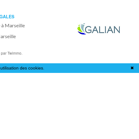
ÉGALES
 à Marseille
rseille
o
par Twimmo.
utilisation des cookies.
En savoir plus
✖