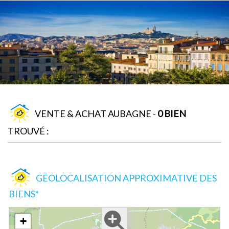
VENTE & ACHAT AUBAGNE -
0 BIEN
TROUVÉ :
GÉOLOCALISATION APPROXIMATIVE DES
BIENS*
+